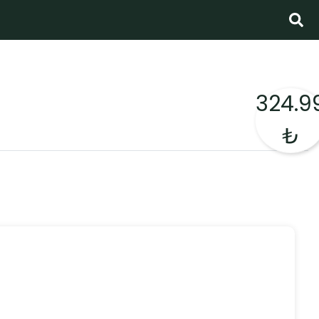
324.9
₺