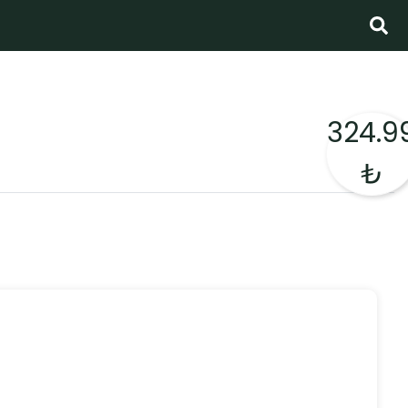
324.9
₺